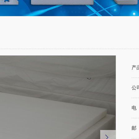
产
公
电
邮