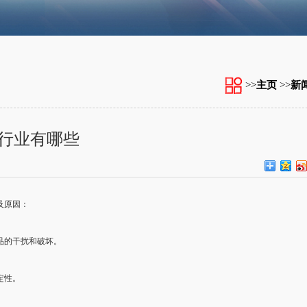
>>
主页
>>
新
的行业有哪些
及原因：
品的干扰和破坏。
定性。