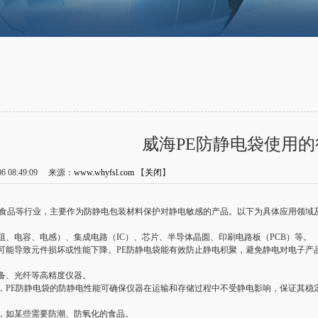
威海PE防静电袋使用
6 08:49:09 来源：
www.whyfsl.com
【
关闭
】
、食品等行业，主要作为防静电包装材料保护对静电敏感的产品。以下为具体应用领域
、电容、电感）、集成电路（IC）、芯片、半导体晶圆、印刷电路板（PCB）等。
可能导致元件损坏或性能下降。PE防静电袋能有效防止静电积聚，避免静电对电子产
备、光纤等高精度仪器。
，PE防静电袋的防静电性能可确保仪器在运输和存储过程中不受静电影响，保证其稳
，如某些需要防潮、防氧化的食品。