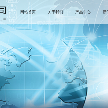
网站首页
关于我们
产品中心
新