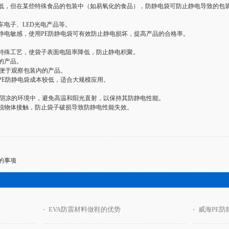
低，但在某些特殊食品的包装中（如易氧化的食品），防静电袋可防止静电导致的包
车电子、LED光电产品等。
静电敏感，使用PE防静电袋可有效防止静电损坏，提高产品的合格率。
特殊工艺，使袋子表面电阻率降低，防止静电积聚。
的产品。
，便于观察包装内的产品。
PE防静电袋成本较低，适合大规模应用。
、阴凉的环境中，避免高温和阳光直射，以保持其防静电性能。
锐物体接触，防止袋子破损导致防静电性能失效。
的事项
EVA防震材料做鞋的优势
威海PE