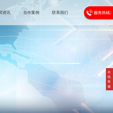
闻资讯
合作案例
联系我们
在
线
客
服